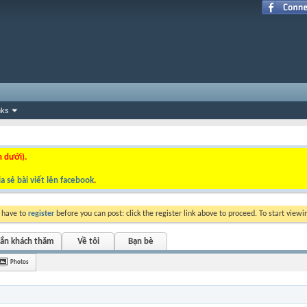
nks
n dưới).
a sẻ bài viết lên facebook
.
y have to
register
before you can post: click the register link above to proceed. To start view
hắn khách thăm
Về tôi
Bạn bè
Photos