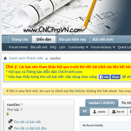
Trang chủ
Diễn đàn
Bài gửi hôm nay
Bài viết mới
Forum Home
Bài viết mới
FAQ
Lịch
Community
Forum Actions
Quick Li
Danh sách Thành viên
saudau
Chú ý
: Các bạn nên tham khảo Nội quy trước khi viết bài (click vào liên kết bê
*
Nội quy và Thông báo diễn đàn CNCProVN.com
*
Nếu bạn thấy hứng thú với bài viết. Hãy dùng chức năng
để chi
If this is your first visit, be sure to check out the
FAQ
by clicking the link above. You ma
saudau's Activity
Tin n
saudau
Thợ bậc 7
All
saudau
Bạn bè
Tìm tất cả bài viết
No Recent Activity
Tìm tất cả Bài bắt đầu