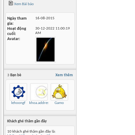
Xem Bài báo
Ngày tham
16-08-2015
gia
Hoạt động
30-12-2022
11:00:19
AM
cuối
Avatar
3
Bạn bè
Xem thêm
lehoongf
khoa.address
Gamo
Khách ghé thăm gần đây
10 khách ghé thăm gần đây là: