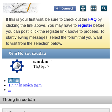
If this is your first visit, be sure to check out the
FAQ
by
clicking the link above. You may have to
register
before
you can post: click the register link above to proceed. To
start viewing messages, select the forum that you want
to visit from the selection below.
Xem Hồ sơ: saudau
saudau
Thợ bậc 7
Về tôi
Tin nhắn khách thăm
...
Thông tin cơ bản