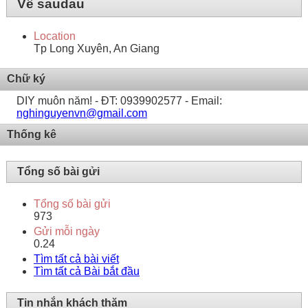
Về saudau
Location
Tp Long Xuyên, An Giang
Chữ ký
DIY muôn năm! - ĐT: 0939902577 - Email:
nghinguyenvn@gmail.com
Thống kê
Tổng số bài gửi
Tổng số bài gửi
973
Gửi mỗi ngày
0.24
Tìm tất cả bài viết
Tìm tất cả Bài bắt đầu
Tin nhắn khách thăm