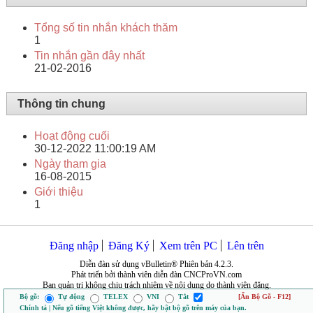
Tổng số tin nhắn khách thăm
1
Tin nhắn gần đây nhất
21-02-2016
Thông tin chung
Hoạt động cuối
30-12-2022
11:00:19 AM
Ngày tham gia
16-08-2015
Giới thiệu
1
Đăng nhập
Đăng Ký
Xem trên PC
Lên trên
Diễn đàn sử dụng vBulletin® Phiên bản 4.2.3.
Phát triển bởi thành viên diễn đàn CNCProVN.com
Ban quản trị không chịu trách nhiệm về nội dung do thành viên đăng.
Bộ gõ:
Tự động
TELEX
VNI
Tắt
[Ẩn Bộ Gõ - F12]
Chính tả | Nếu gõ tiếng Việt không được, hãy bật bộ gõ trên máy của bạn.