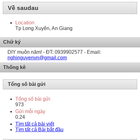
Về saudau
Location
Tp Long Xuyên, An Giang
Chữ ký
DIY muôn năm! - ĐT: 0939902577 - Email:
nghinguyenvn@gmail.com
Thống kê
Tổng số bài gửi
Tổng số bài gửi
973
Gửi mỗi ngày
0.24
Tìm tất cả bài viết
Tìm tất cả Bài bắt đầu