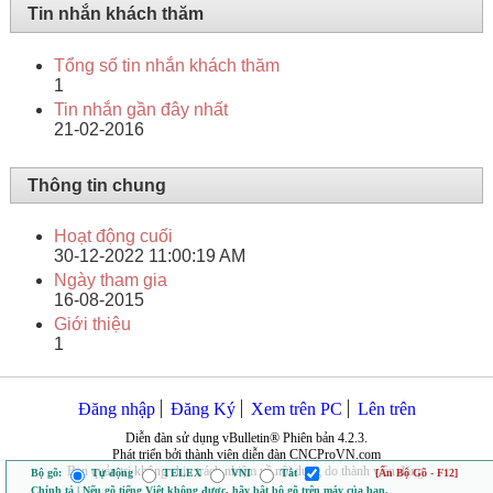
Tin nhắn khách thăm
Tổng số tin nhắn khách thăm
1
Tin nhắn gần đây nhất
21-02-2016
Thông tin chung
Hoạt động cuối
30-12-2022
11:00:19 AM
Ngày tham gia
16-08-2015
Giới thiệu
1
Đăng nhập
Đăng Ký
Xem trên PC
Lên trên
Diễn đàn sử dụng vBulletin® Phiên bản 4.2.3.
Phát triển bởi thành viên diễn đàn CNCProVN.com
Ban quản trị không chịu trách nhiệm về nội dung do thành viên đăng.
Bộ gõ:
Tự động
TELEX
VNI
Tắt
[Ẩn Bộ Gõ - F12]
Chính tả | Nếu gõ tiếng Việt không được, hãy bật bộ gõ trên máy của bạn.