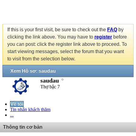
If this is your first visit, be sure to check out the
FAQ
by
clicking the link above. You may have to
register
before
you can post: click the register link above to proceed. To
start viewing messages, select the forum that you want
to visit from the selection below.
Xem Hồ sơ: saudau
saudau
Thợ bậc 7
Về tôi
Tin nhắn khách thăm
...
Thông tin cơ bản