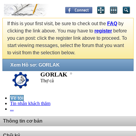
If this is your first visit, be sure to check out the
FAQ
by
clicking the link above. You may have to
register
before
you can post: click the register link above to proceed. To
start viewing messages, select the forum that you want
to visit from the selection below.
Xem Hồ sơ: GORLAK
GORLAK
Thợ cả
Về tôi
Tin nhắn khách thăm
...
Thông tin cơ bản
Chữ ký