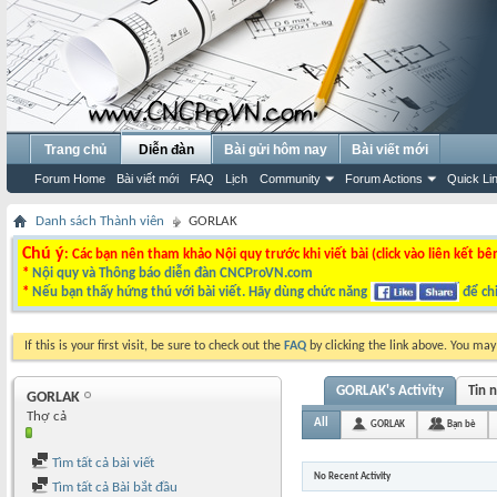
Trang chủ
Diễn đàn
Bài gửi hôm nay
Bài viết mới
Forum Home
Bài viết mới
FAQ
Lịch
Community
Forum Actions
Quick Li
Danh sách Thành viên
GORLAK
Chú ý
: Các bạn nên tham khảo Nội quy trước khi viết bài (click vào liên kết bê
*
Nội quy và Thông báo diễn đàn CNCProVN.com
*
Nếu bạn thấy hứng thú với bài viết. Hãy dùng chức năng
để chi
If this is your first visit, be sure to check out the
FAQ
by clicking the link above. You ma
GORLAK's Activity
Tin 
GORLAK
Thợ cả
All
GORLAK
Bạn bè
Tìm tất cả bài viết
No Recent Activity
Tìm tất cả Bài bắt đầu