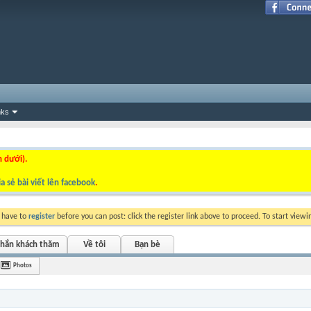
nks
n dưới).
a sẻ bài viết lên facebook
.
y have to
register
before you can post: click the register link above to proceed. To start view
nhắn khách thăm
Về tôi
Bạn bè
Photos