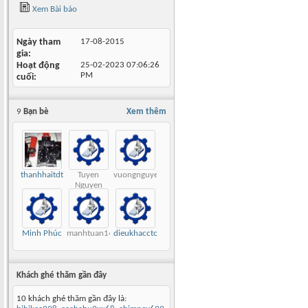
Xem Bài báo
Ngày tham
17-08-2015
gia
Hoạt động
25-02-2023
07:06:26
PM
cuối
9
Bạn bè
Xem thêm
thanhhaitdt
Tuyen
vuongnguyen
Nguyen
Minh Phúc
manhtuan147
dieukhaccto
Khách ghé thăm gần đây
10 khách ghé thăm gần đây là: