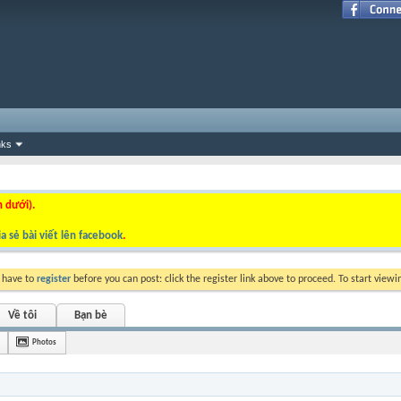
nks
n dưới).
a sẻ bài viết lên facebook
.
y have to
register
before you can post: click the register link above to proceed. To start view
Về tôi
Bạn bè
Photos