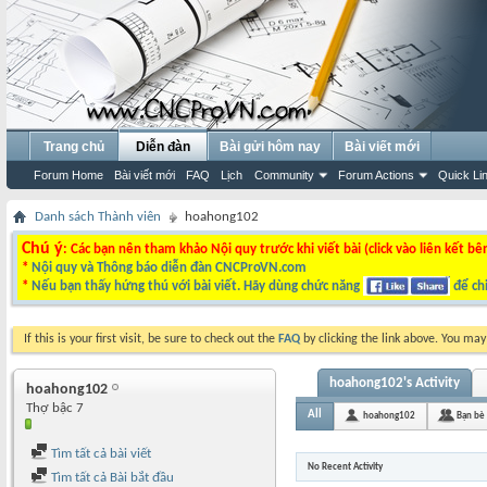
Trang chủ
Diễn đàn
Bài gửi hôm nay
Bài viết mới
Forum Home
Bài viết mới
FAQ
Lịch
Community
Forum Actions
Quick Li
Danh sách Thành viên
hoahong102
Chú ý
: Các bạn nên tham khảo Nội quy trước khi viết bài (click vào liên kết bê
*
Nội quy và Thông báo diễn đàn CNCProVN.com
*
Nếu bạn thấy hứng thú với bài viết. Hãy dùng chức năng
để chi
If this is your first visit, be sure to check out the
FAQ
by clicking the link above. You ma
hoahong102's Activity
hoahong102
Thợ bậc 7
All
hoahong102
Bạn bè
Tìm tất cả bài viết
No Recent Activity
Tìm tất cả Bài bắt đầu