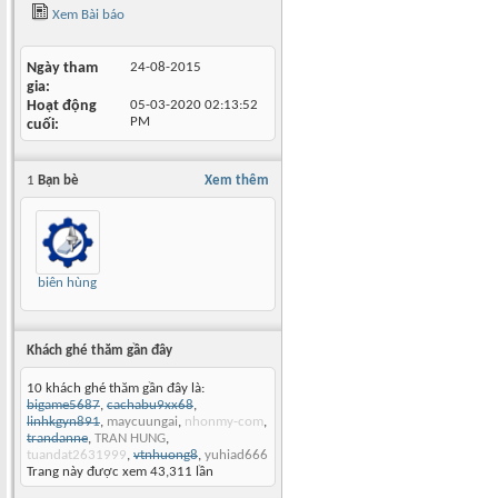
Xem Bài báo
Ngày tham
24-08-2015
gia
Hoạt động
05-03-2020
02:13:52
PM
cuối
1
Bạn bè
Xem thêm
biên hùng
Khách ghé thăm gần đây
10 khách ghé thăm gần đây là:
bigame5687
,
cachabu9xx68
,
linhkgyn891
,
maycuungai
,
nhonmy-com
,
trandanne
,
TRAN HUNG
,
tuandat2631999
,
vtnhuong8
,
yuhiad666
Trang này được xem 43,311 lần