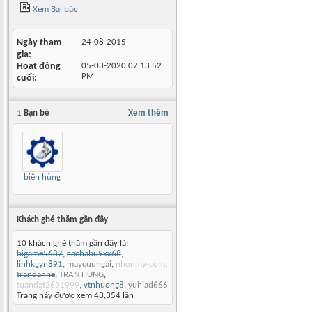
Xem Bài báo
Ngày tham
24-08-2015
gia
Hoạt động
05-03-2020
02:13:52
PM
cuối
1
Bạn bè
Xem thêm
biên hùng
Khách ghé thăm gần đây
10 khách ghé thăm gần đây là:
bigame5687
,
cachabu9xx68
,
linhkgyn891
,
maycuungai
,
nhonmy-com
,
trandanne
,
TRAN HUNG
,
tuandat2631999
,
vtnhuong8
,
yuhiad666
Trang này được xem 43,354 lần