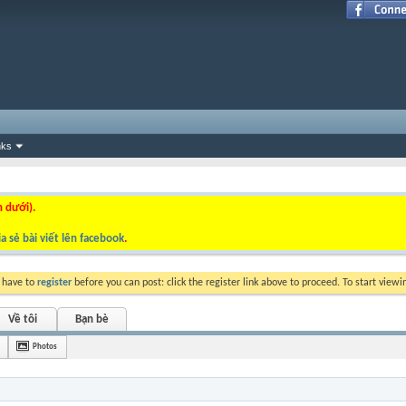
nks
n dưới).
a sẻ bài viết lên facebook
.
y have to
register
before you can post: click the register link above to proceed. To start view
Về tôi
Bạn bè
Photos