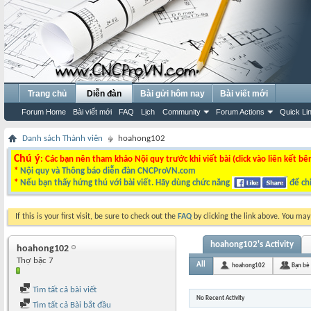
Trang chủ
Diễn đàn
Bài gửi hôm nay
Bài viết mới
Forum Home
Bài viết mới
FAQ
Lịch
Community
Forum Actions
Quick Li
Danh sách Thành viên
hoahong102
Chú ý
: Các bạn nên tham khảo Nội quy trước khi viết bài (click vào liên kết bê
*
Nội quy và Thông báo diễn đàn CNCProVN.com
*
Nếu bạn thấy hứng thú với bài viết. Hãy dùng chức năng
để chi
If this is your first visit, be sure to check out the
FAQ
by clicking the link above. You ma
hoahong102's Activity
hoahong102
Thợ bậc 7
All
hoahong102
Bạn bè
Tìm tất cả bài viết
No Recent Activity
Tìm tất cả Bài bắt đầu