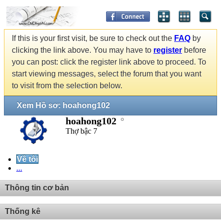
If this is your first visit, be sure to check out the
FAQ
by
clicking the link above. You may have to
register
before
you can post: click the register link above to proceed. To
start viewing messages, select the forum that you want
to visit from the selection below.
Xem Hồ sơ: hoahong102
hoahong102
Thợ bậc 7
Về tôi
...
Thông tin cơ bản
Thống kê