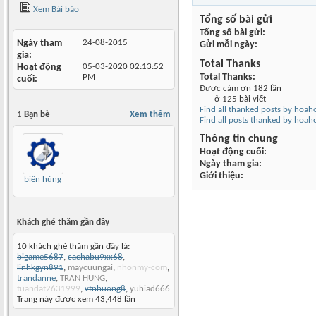
Xem Bài báo
Tổng số bài gửi
Tổng số bài gửi
Ngày tham
24-08-2015
Gửi mỗi ngày
gia
Total Thanks
Hoạt động
05-03-2020
02:13:52
Total Thanks
PM
cuối
Được cám ơn 182 lần
ở 125 bài viết
Find all thanked posts by hoa
1
Bạn bè
Xem thêm
Find all posts thanked by hoa
Thông tin chung
Hoạt động cuối
Ngày tham gia
Giới thiệu
biên hùng
Khách ghé thăm gần đây
10 khách ghé thăm gần đây là:
bigame5687
,
cachabu9xx68
,
linhkgyn891
,
maycuungai
,
nhonmy-com
,
trandanne
,
TRAN HUNG
,
tuandat2631999
,
vtnhuong8
,
yuhiad666
Trang này được xem 43,448 lần