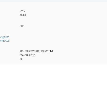
740
0.18
49
hong102
hong102
05-03-2020
02:13:52 PM
24-08-2015
3