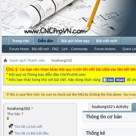
Trang chủ
Diễn đàn
Bài gửi hôm nay
Bài viết mới
Forum Home
Bài viết mới
FAQ
Lịch
Community
Forum Actions
Quick Li
Danh sách Thành viên
hoahong102
Chú ý
: Các bạn nên tham khảo Nội quy trước khi viết bài (click vào liên kết bê
*
Nội quy và Thông báo diễn đàn CNCProVN.com
*
Nếu bạn thấy hứng thú với bài viết. Hãy dùng chức năng
để chi
If this is your first visit, be sure to check out the
FAQ
by clicking the link above. You ma
hoahong102's Activity
hoahong102
Thợ bậc 7
Thông tin cơ bản
Tìm tất cả bài viết
Thống kê
Tìm tất cả Bài bắt đầu