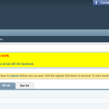
nks
n dưới).
a sẻ bài viết lên facebook
.
y have to
register
before you can post: click the register link above to proceed. To start view
Về tôi
Bạn bè