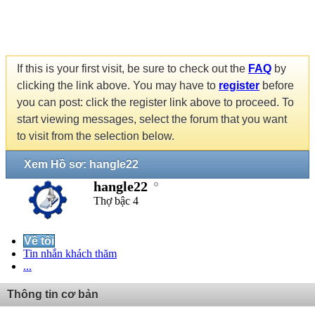
If this is your first visit, be sure to check out the
FAQ
by
clicking the link above. You may have to
register
before
you can post: click the register link above to proceed. To
start viewing messages, select the forum that you want
to visit from the selection below.
Xem Hồ sơ: hangle22
hangle22
Thợ bậc 4
Về tôi
Tin nhắn khách thăm
...
Thông tin cơ bản