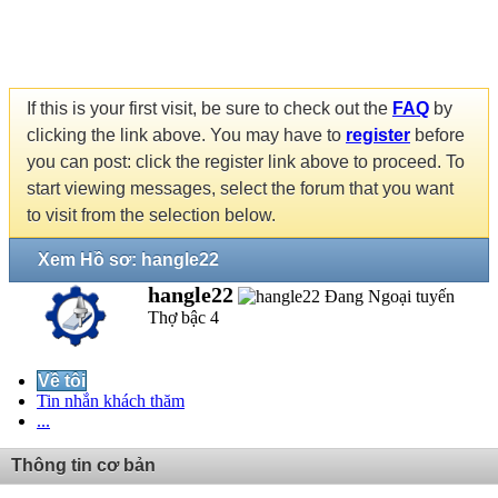
If this is your first visit, be sure to check out the
FAQ
by
clicking the link above. You may have to
register
before
you can post: click the register link above to proceed. To
start viewing messages, select the forum that you want
to visit from the selection below.
Xem Hồ sơ: hangle22
hangle22
Thợ bậc 4
Về tôi
Tin nhắn khách thăm
...
Thông tin cơ bản