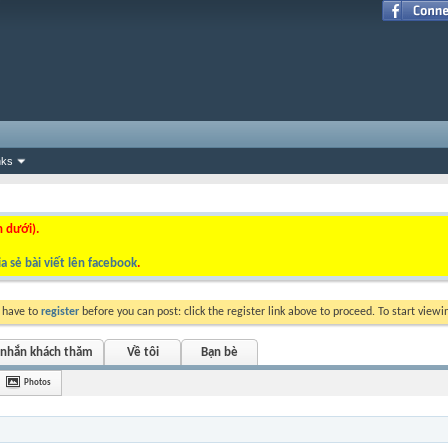
nks
n dưới).
a sẻ bài viết lên facebook
.
y have to
register
before you can post: click the register link above to proceed. To start view
 nhắn khách thăm
Về tôi
Bạn bè
Photos