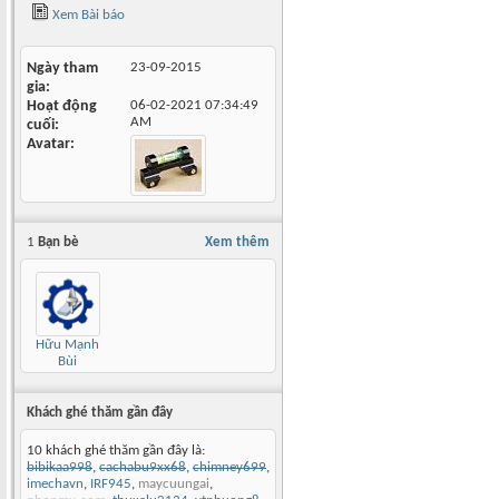
Xem Bài báo
Ngày tham
23-09-2015
gia
Hoạt động
06-02-2021
07:34:49
AM
cuối
Avatar
1
Bạn bè
Xem thêm
Hữu Mạnh
Bùi
Khách ghé thăm gần đây
10 khách ghé thăm gần đây là:
bibikaa998
,
cachabu9xx68
,
chimney699
,
imechavn
,
IRF945
,
maycuungai
,