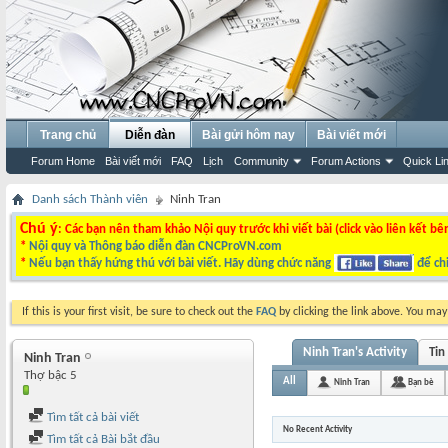
Trang chủ
Diễn đàn
Bài gửi hôm nay
Bài viết mới
Forum Home
Bài viết mới
FAQ
Lịch
Community
Forum Actions
Quick Li
Danh sách Thành viên
Ninh Tran
Chú ý
: Các bạn nên tham khảo Nội quy trước khi viết bài (click vào liên kết bê
*
Nội quy và Thông báo diễn đàn CNCProVN.com
*
Nếu bạn thấy hứng thú với bài viết. Hãy dùng chức năng
để chi
If this is your first visit, be sure to check out the
FAQ
by clicking the link above. You ma
Ninh Tran's Activity
Tin
Ninh Tran
Thợ bậc 5
All
Ninh Tran
Bạn bè
Tìm tất cả bài viết
No Recent Activity
Tìm tất cả Bài bắt đầu