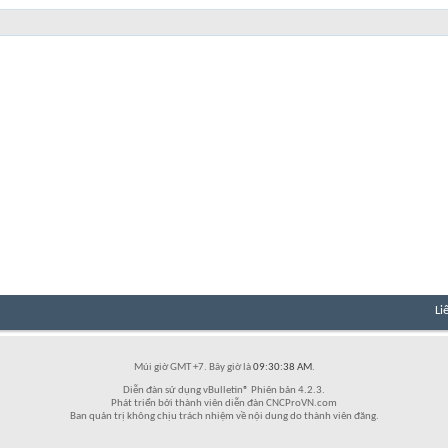
Li
Múi giờ GMT +7. Bây giờ là
09:30:38 AM
.
Diễn đàn sử dụng vBulletin® Phiên bản 4.2.3.
Phát triển bởi thành viên diễn đàn CNCProVN.com
Ban quản trị không chịu trách nhiệm về nội dung do thành viên đăng.