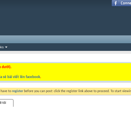
nks
n dưới).
a sẻ bài viết lên facebook
.
y have to
register
before you can post: click the register link above to proceed. To start view
ề tôi