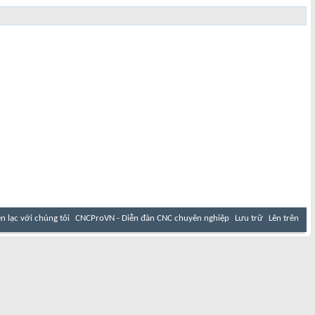
ên lạc với chúng tôi
CNCProVN - Diễn đàn CNC chuyên nghiệp
Lưu trữ
Lên trên