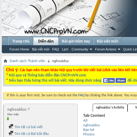
Trang chủ
Diễn đàn
Bài gửi hôm nay
Bài viết mới
Forum Home
Bài viết mới
FAQ
Lịch
Community
Forum Actions
Quick Li
Danh sách Thành viên
nghoaiduc
Chú ý
: Các bạn nên tham khảo Nội quy trước khi viết bài (click vào liên kết bê
*
Nội quy và Thông báo diễn đàn CNCProVN.com
*
Nếu bạn thấy hứng thú với bài viết. Hãy dùng chức năng
để chi
If this is your first visit, be sure to check out the
FAQ
by clicking the link above. You ma
nghoaiduc's Activity
V
nghoaiduc
Học việc
Tab Content
All
nghoaiduc
Tìm tất cả bài viết
Bạn bè
Tìm tất cả Bài bắt đầu
Photos