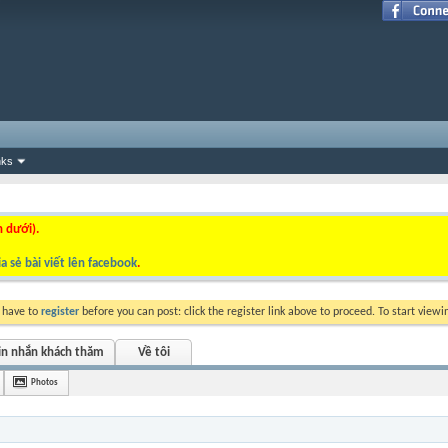
nks
n dưới).
a sẻ bài viết lên facebook
.
y have to
register
before you can post: click the register link above to proceed. To start view
in nhắn khách thăm
Về tôi
Photos