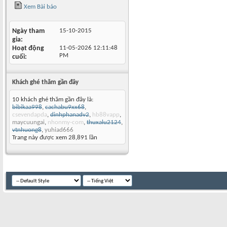
Xem Bài báo
Ngày tham
15-10-2015
gia
Hoạt động
11-05-2026
12:11:48
PM
cuối
Khách ghé thăm gần đây
10 khách ghé thăm gần đây là:
bibikaa998
,
cachabu9xx68
,
csevendapda
,
dinhphanadv2
,
hb88vapp
,
maycuungai
,
nhonmy-com
,
thuxalu2124
,
vtnhuong8
,
yuhiad666
Trang này được xem 28,891 lần