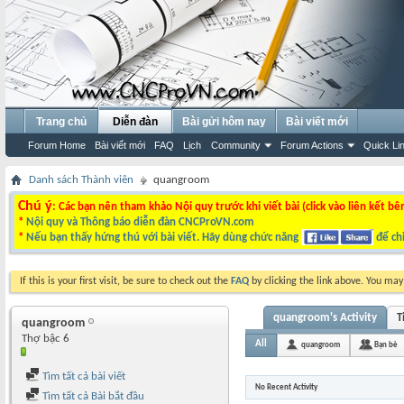
Trang chủ
Diễn đàn
Bài gửi hôm nay
Bài viết mới
Forum Home
Bài viết mới
FAQ
Lịch
Community
Forum Actions
Quick Li
Danh sách Thành viên
quangroom
Chú ý
: Các bạn nên tham khảo Nội quy trước khi viết bài (click vào liên kết bê
*
Nội quy và Thông báo diễn đàn CNCProVN.com
*
Nếu bạn thấy hứng thú với bài viết. Hãy dùng chức năng
để chi
If this is your first visit, be sure to check out the
FAQ
by clicking the link above. You ma
quangroom's Activity
T
quangroom
Thợ bậc 6
All
quangroom
Bạn bè
Tìm tất cả bài viết
No Recent Activity
Tìm tất cả Bài bắt đầu