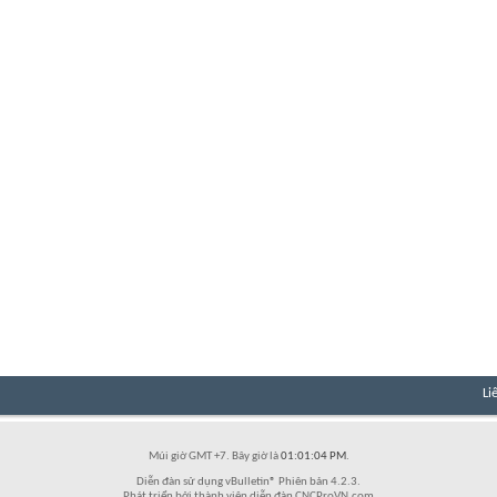
Li
Múi giờ GMT +7. Bây giờ là
01:01:04 PM
.
Diễn đàn sử dụng vBulletin® Phiên bản 4.2.3.
Phát triển bởi thành viên diễn đàn CNCProVN.com