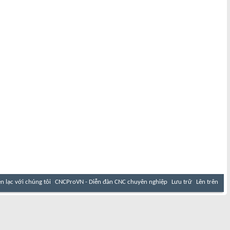
ên lạc với chúng tôi
CNCProVN - Diễn đàn CNC chuyên nghiệp
Lưu trữ
Lên trên