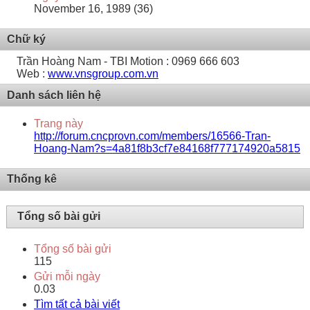
November 16, 1989 (36)
Chữ ký
Trần Hoàng Nam - TBI Motion : 0969 666 603
Web :
www.vnsgroup.com.vn
Danh sách liên hệ
Trang này
http://forum.cncprovn.com/members/16566-Tran-
Hoang-Nam?s=4a81f8b3cf7e84168f777174920a5815
Thống kê
Tổng số bài gửi
Tổng số bài gửi
115
Gửi mỗi ngày
0.03
Tìm tất cả bài viết