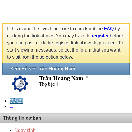
If this is your first visit, be sure to check out the
FAQ
by
clicking the link above. You may have to
register
before
you can post: click the register link above to proceed. To
start viewing messages, select the forum that you want
to visit from the selection below.
Xem Hồ sơ: Trần Hoàng Nam
Trần Hoàng Nam
Thợ bậc 4
Về tôi
...
Thông tin cơ bản
Ngày sinh