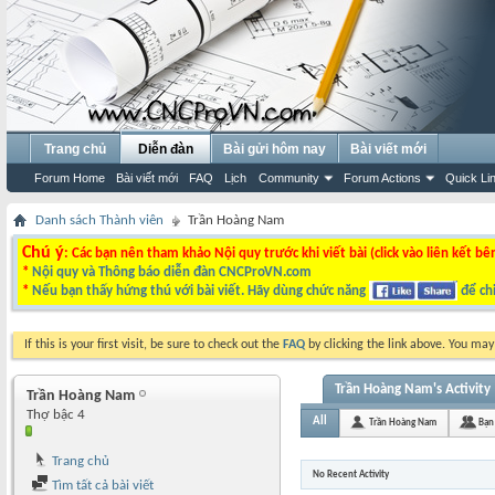
Trang chủ
Diễn đàn
Bài gửi hôm nay
Bài viết mới
Forum Home
Bài viết mới
FAQ
Lịch
Community
Forum Actions
Quick Li
Danh sách Thành viên
Trần Hoàng Nam
Chú ý
: Các bạn nên tham khảo Nội quy trước khi viết bài (click vào liên kết bê
*
Nội quy và Thông báo diễn đàn CNCProVN.com
*
Nếu bạn thấy hứng thú với bài viết. Hãy dùng chức năng
để chi
If this is your first visit, be sure to check out the
FAQ
by clicking the link above. You ma
Trần Hoàng Nam's Activity
Trần Hoàng Nam
Thợ bậc 4
All
Trần Hoàng Nam
Bạn
Trang chủ
No Recent Activity
Tìm tất cả bài viết