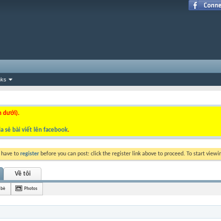
nks
n dưới).
a sẻ bài viết lên facebook
.
y have to
register
before you can post: click the register link above to proceed. To start view
Về tôi
 bè
Photos