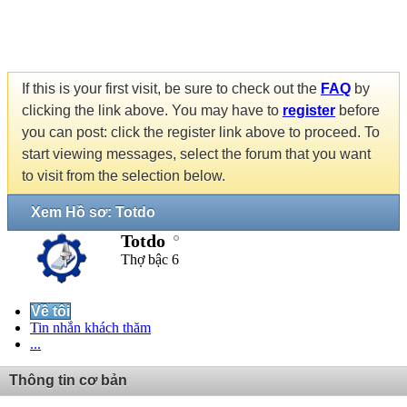
If this is your first visit, be sure to check out the
FAQ
by
clicking the link above. You may have to
register
before
you can post: click the register link above to proceed. To
start viewing messages, select the forum that you want
to visit from the selection below.
Xem Hồ sơ: Totdo
Totdo
Thợ bậc 6
Về tôi
Tin nhắn khách thăm
...
Thông tin cơ bản