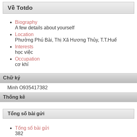
Về Totdo
Biography
A few details about yourself
Location
Phường Phú Bài, Thị Xã Hương Thủy, T.T.Huế
Interests
học việc
Occupation
cơ khí
Chữ ký
Minh O935417382
Thống kê
Tổng số bài gửi
Tổng số bài gửi
382