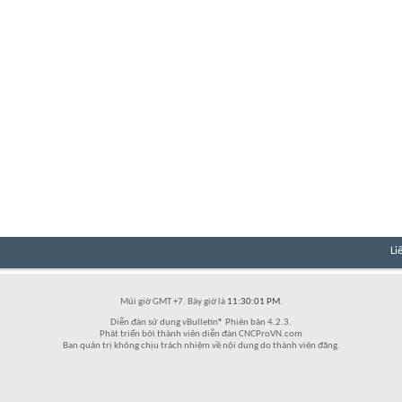
Li
Múi giờ GMT +7. Bây giờ là
11:30:01 PM
.
Diễn đàn sử dụng vBulletin® Phiên bản 4.2.3.
Phát triển bởi thành viên diễn đàn CNCProVN.com
Ban quản trị không chịu trách nhiệm về nội dung do thành viên đăng.