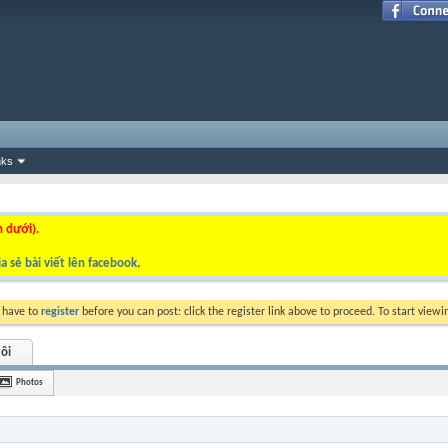
nks
n dưới).
a sẻ bài viết lên facebook
.
y have to
register
before you can post: click the register link above to proceed. To start view
ôi
Photos