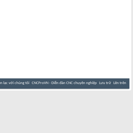
ên lạc với chúng tôi
CNCProVN - Diễn đàn CNC chuyên nghiệp
Lưu trữ
Lên trên