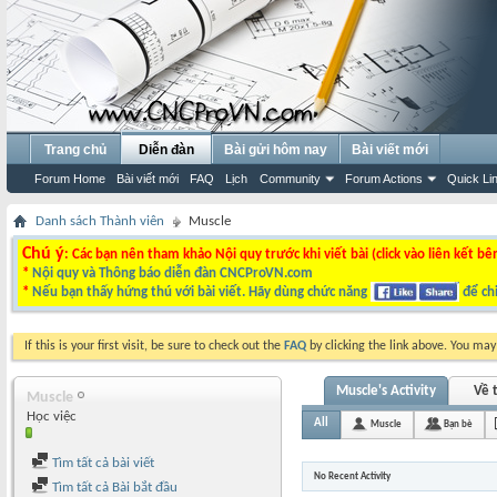
Trang chủ
Diễn đàn
Bài gửi hôm nay
Bài viết mới
Forum Home
Bài viết mới
FAQ
Lịch
Community
Forum Actions
Quick Li
Danh sách Thành viên
Muscle
Chú ý
: Các bạn nên tham khảo Nội quy trước khi viết bài (click vào liên kết bê
*
Nội quy và Thông báo diễn đàn CNCProVN.com
*
Nếu bạn thấy hứng thú với bài viết. Hãy dùng chức năng
để chi
If this is your first visit, be sure to check out the
FAQ
by clicking the link above. You ma
Muscle's Activity
Về t
Muscle
Học việc
All
Muscle
Bạn bè
Tìm tất cả bài viết
No Recent Activity
Tìm tất cả Bài bắt đầu