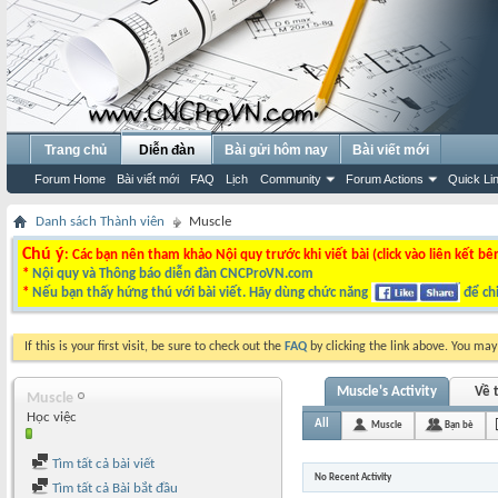
Trang chủ
Diễn đàn
Bài gửi hôm nay
Bài viết mới
Forum Home
Bài viết mới
FAQ
Lịch
Community
Forum Actions
Quick Li
Danh sách Thành viên
Muscle
Chú ý
: Các bạn nên tham khảo Nội quy trước khi viết bài (click vào liên kết bê
*
Nội quy và Thông báo diễn đàn CNCProVN.com
*
Nếu bạn thấy hứng thú với bài viết. Hãy dùng chức năng
để chi
If this is your first visit, be sure to check out the
FAQ
by clicking the link above. You ma
Muscle's Activity
Về t
Muscle
Học việc
All
Muscle
Bạn bè
Tìm tất cả bài viết
No Recent Activity
Tìm tất cả Bài bắt đầu