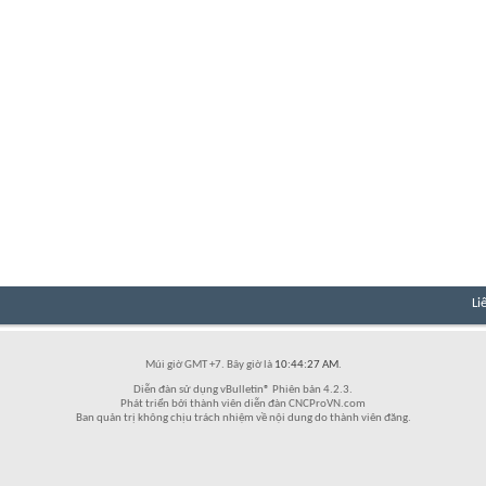
Li
Múi giờ GMT +7. Bây giờ là
10:44:27 AM
.
Diễn đàn sử dụng vBulletin® Phiên bản 4.2.3.
Phát triển bởi thành viên diễn đàn CNCProVN.com
Ban quản trị không chịu trách nhiệm về nội dung do thành viên đăng.