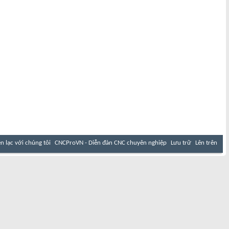
ên lạc với chúng tôi
CNCProVN - Diễn đàn CNC chuyên nghiệp
Lưu trữ
Lên trên