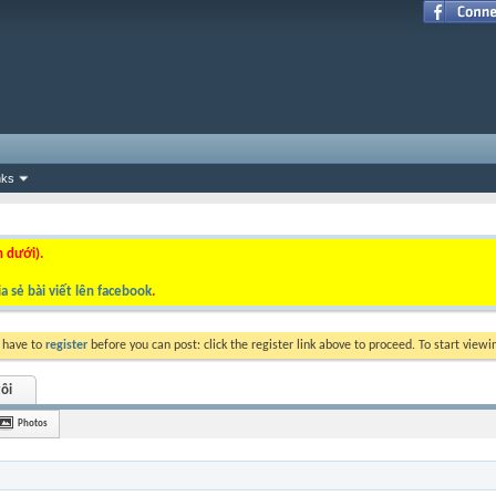
nks
n dưới).
a sẻ bài viết lên facebook
.
y have to
register
before you can post: click the register link above to proceed. To start view
ôi
Photos