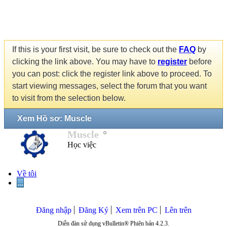
If this is your first visit, be sure to check out the
FAQ
by
clicking the link above. You may have to
register
before
you can post: click the register link above to proceed. To
start viewing messages, select the forum that you want
to visit from the selection below.
Xem Hồ sơ: Muscle
Muscle
Học việc
Về tôi
...
Đăng nhập
Đăng Ký
Xem trên PC
Lên trên
Diễn đàn sử dụng vBulletin® Phiên bản 4.2.3.