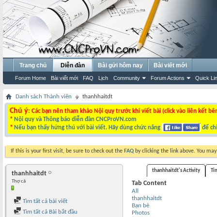
Trang chủ
Diễn đàn
Bài gửi hôm nay
Bài viết mới
Forum Home
Bài viết mới
FAQ
Lịch
Community
Forum Actions
Quick Li
Danh sách Thành viên
thanhhaitdt
Chú ý
: Các bạn nên tham khảo Nội quy trước khi viết bài (click vào liên kết bê
*
Nội quy và Thông báo diễn đàn CNCProVN.com
*
Nếu bạn thấy hứng thú với bài viết. Hãy dùng chức năng
để chi
If this is your first visit, be sure to check out the
FAQ
by clicking the link above. You ma
thanhhaitdt's Activity
Ti
thanhhaitdt
Thợ cả
Tab Content
All
thanhhaitdt
Tìm tất cả bài viết
Bạn bè
Tìm tất cả Bài bắt đầu
Photos