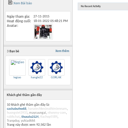
Xem Bài báo
No Recent Activity
Ngày tham gia
27-11-2015
Hoạt động cuối
18-01-2022
05:48:21 PM
Avatar
3
Bạn bè
Xem thêm
legiao
hangle22
GORLAK
Khách ghé thăm gần đây
10 khách ghé thăm gần đây là:
cachabu9xx68
,
hanatechkesieuthimiennam
,
huongviet3933
,
maycuungai
,
nhonmy-com
,
rubikchat
,
thuxalu2124
,
tiachop5589
,
Tranpduy
,
yuhiad666
Trang này được xem 92,562 lần