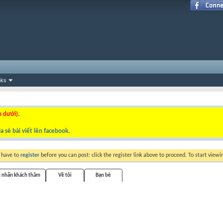
nks
n dưới).
a sẻ bài viết lên facebook
.
y have to
register
before you can post: click the register link above to proceed. To start view
n nhắn khách thăm
Về tôi
Bạn bè