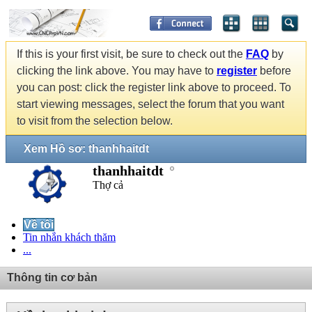
If this is your first visit, be sure to check out the
FAQ
by
clicking the link above. You may have to
register
before
you can post: click the register link above to proceed. To
start viewing messages, select the forum that you want
to visit from the selection below.
Xem Hồ sơ: thanhhaitdt
thanhhaitdt
Thợ cả
Về tôi
Tin nhắn khách thăm
...
Thông tin cơ bản