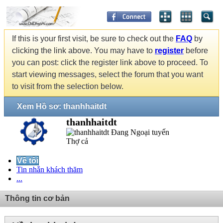
If this is your first visit, be sure to check out the
FAQ
by
clicking the link above. You may have to
register
before
you can post: click the register link above to proceed. To
start viewing messages, select the forum that you want
to visit from the selection below.
Xem Hồ sơ: thanhhaitdt
thanhhaitdt
Thợ cả
Về tôi
Tin nhắn khách thăm
...
Thông tin cơ bản