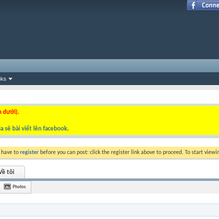
nks
n dưới).
a sẻ bài viết lên facebook
.
y have to
register
before you can post: click the register link above to proceed. To start view
Về tôi
Photos