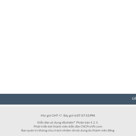
Li
Múi giờ GMT +7. Bây giờ là
07:57:53 PM
.
Diễn đàn sử dụng vBulletin® Phiên bản 4.2.3.
Phát triển bởi thành viên diễn đàn CNCProVN.com
Ban quản trị không chịu trách nhiệm về nội dung do thành viên đăng.