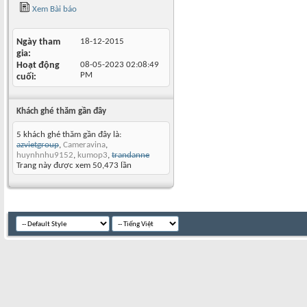
Xem Bài báo
Ngày tham
18-12-2015
gia
Hoạt động
08-05-2023
02:08:49
PM
cuối
Khách ghé thăm gần đây
5 khách ghé thăm gần đây là:
azvietgroup
,
Cameravina
,
huynhnhu9152
,
kumop3
,
trandanne
Trang này được xem 50,473 lần