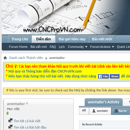
Trang chủ
Diễn đàn
Bài gửi hôm nay
Bài viết mới
Forum Home
Bài viết mới
FAQ
Lịch
Community
Forum Actions
Quick Li
Danh sách Thành viên
aventador
Chú ý
: Các bạn nên tham khảo Nội quy trước khi viết bài (click vào liên kết bê
*
Nội quy và Thông báo diễn đàn CNCProVN.com
*
Nếu bạn thấy hứng thú với bài viết. Hãy dùng chức năng
để chi
If this is your first visit, be sure to check out the
FAQ
by clicking the link above. You ma
aventador's Activity
aventador
Học việc
All
aventador
Bạn bè
Tìm tất cả bài viết
No Recent Activity
Tìm tất cả Bài bắt đầu