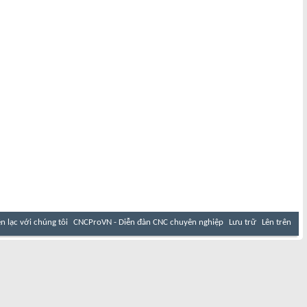
ên lạc với chúng tôi
CNCProVN - Diễn đàn CNC chuyên nghiệp
Lưu trữ
Lên trên