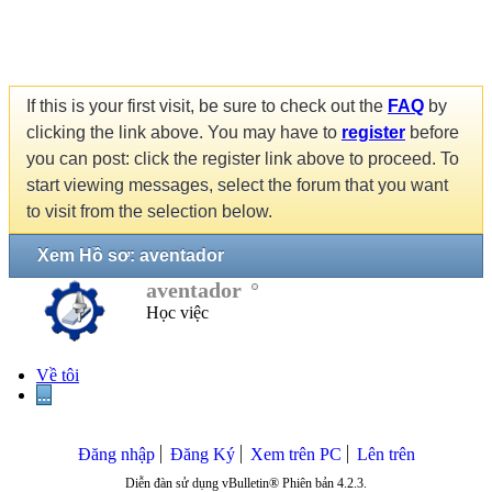
If this is your first visit, be sure to check out the
FAQ
by
clicking the link above. You may have to
register
before
you can post: click the register link above to proceed. To
start viewing messages, select the forum that you want
to visit from the selection below.
Xem Hồ sơ: aventador
aventador
Học việc
Về tôi
...
Đăng nhập
Đăng Ký
Xem trên PC
Lên trên
Diễn đàn sử dụng vBulletin® Phiên bản 4.2.3.