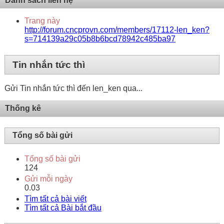
Danh sách liên hệ
Trang này
http://forum.cncprovn.com/members/17112-len_ken?
s=714139a29c05b8b6bcd78942c485ba97
Tin nhắn tức thì
Gửi Tin nhắn tức thì đến len_ken qua...
Thống kê
Tổng số bài gửi
Tổng số bài gửi
124
Gửi mỗi ngày
0.03
Tìm tất cả bài viết
Tìm tất cả Bài bắt đầu