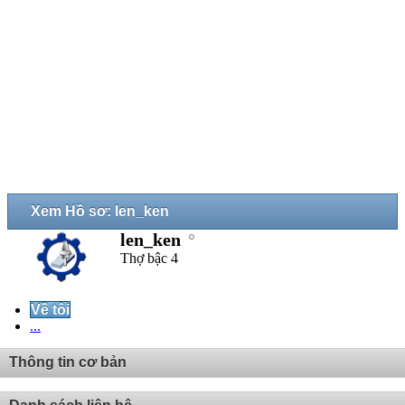
Xem Hồ sơ: len_ken
len_ken
Thợ bậc 4
Về tôi
...
Thông tin cơ bản