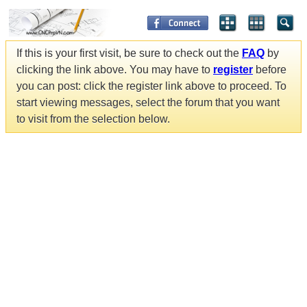
If this is your first visit, be sure to check out the
FAQ
by
clicking the link above. You may have to
register
before
you can post: click the register link above to proceed. To
start viewing messages, select the forum that you want
to visit from the selection below.