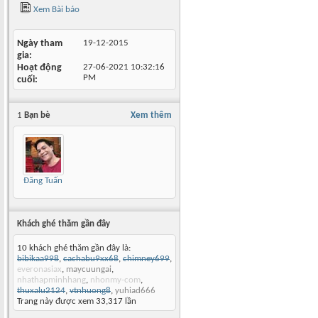
Xem Bài báo
Ngày tham
19-12-2015
gia
Hoạt động
27-06-2021
10:32:16
PM
cuối
1
Bạn bè
Xem thêm
Đăng Tuấn
Khách ghé thăm gần đây
10 khách ghé thăm gần đây là:
bibikaa998
,
cachabu9xx68
,
chimney699
,
everonasiax
,
maycuungai
,
nhathapminhhang
,
nhonmy-com
,
thuxalu2124
,
vtnhuong8
,
yuhiad666
Trang này được xem 33,317 lần