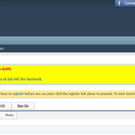
nks
n dưới).
a sẻ bài viết lên facebook
.
y have to
register
before you can post: click the register link above to proceed. To start view
tôi
Bạn bè
Photos