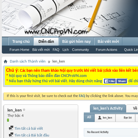
Trang chủ
Diễn đàn
Bài gửi hôm nay
Bài viết mới
Forum Home
Bài viết mới
FAQ
Lịch
Community
Forum Actions
Quick Li
Danh sách Thành viên
len_ken
Chú ý
: Các bạn nên tham khảo Nội quy trước khi viết bài (click vào liên kết bê
*
Nội quy và Thông báo diễn đàn CNCProVN.com
*
Nếu bạn thấy hứng thú với bài viết. Hãy dùng chức năng
để chi
If this is your first visit, be sure to check out the
FAQ
by clicking the link above. You ma
len_ken's Activity
Về 
len_ken
Thợ bậc 4
All
len_ken
Bạn bè
Tìm tất cả bài viết
No Recent Activity
Tìm tất cả Bài bắt đầu