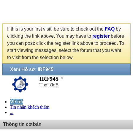
If this is your first visit, be sure to check out the
FAQ
by
clicking the link above. You may have to
register
before
you can post: click the register link above to proceed. To
start viewing messages, select the forum that you want
to visit from the selection below.
Xem Hồ sơ: IRF945
IRF945
Thợ bậc 5
Về tôi
Tin nhắn khách thăm
...
Thông tin cơ bản