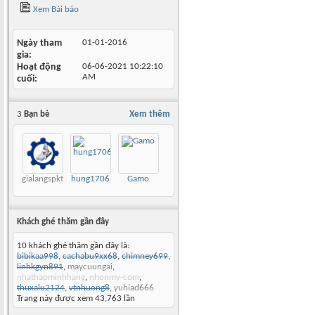
Xem Bài báo
Ngày tham
01-01-2016
gia
Hoạt động
06-06-2021
10:22:10
AM
cuối
3
Bạn bè
Xem thêm
gialangspkt
hung1706
Gamo
Khách ghé thăm gần đây
10 khách ghé thăm gần đây là:
bibikaa998
,
cachabu9xx68
,
chimney699
,
linhkgyn891
,
maycuungai
,
nhathapminhhang
,
nhonmy-com
,
thuxalu2124
,
vtnhuong8
,
yuhiad666
Trang này được xem 43,763 lần