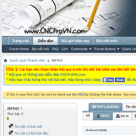
Trang chủ
Diễn đàn
Bài gửi hôm nay
Bài viết mới
Forum Home
Bài viết mới
FAQ
Lịch
Community
Forum Actions
Quick Li
Danh sách Thành viên
IRF945
Chú ý
: Các bạn nên tham khảo Nội quy trước khi viết bài (click vào liên kết bê
*
Nội quy và Thông báo diễn đàn CNCProVN.com
*
Nếu bạn thấy hứng thú với bài viết. Hãy dùng chức năng
để chi
If this is your first visit, be sure to check out the
FAQ
by clicking the link above. You ma
IRF945's Activity
Tin n
IRF945
Thợ bậc 5
All
IRF945
Bạn bè
Tìm tất cả bài viết
No Recent Activity
Tìm tất cả Bài bắt đầu