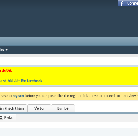
nks
n dưới).
a sẻ bài viết lên facebook
.
y have to
register
before you can post: click the register link above to proceed. To start view
hắn khách thăm
Về tôi
Bạn bè
Photos