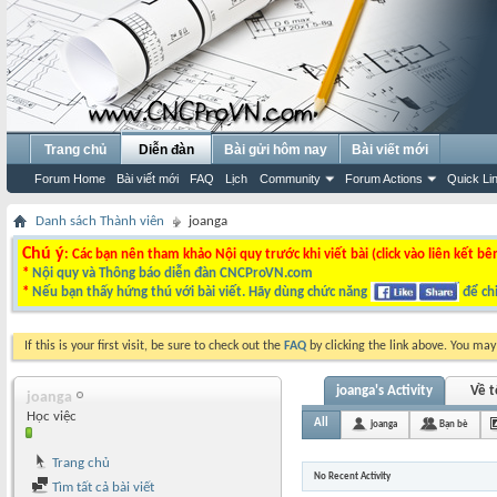
Trang chủ
Diễn đàn
Bài gửi hôm nay
Bài viết mới
Forum Home
Bài viết mới
FAQ
Lịch
Community
Forum Actions
Quick Li
Danh sách Thành viên
joanga
Chú ý
: Các bạn nên tham khảo Nội quy trước khi viết bài (click vào liên kết bê
*
Nội quy và Thông báo diễn đàn CNCProVN.com
*
Nếu bạn thấy hứng thú với bài viết. Hãy dùng chức năng
để chi
If this is your first visit, be sure to check out the
FAQ
by clicking the link above. You ma
joanga's Activity
Về t
joanga
Học việc
All
joanga
Bạn bè
Trang chủ
No Recent Activity
Tìm tất cả bài viết