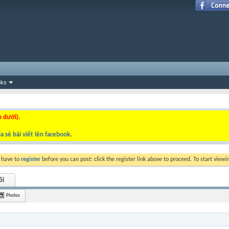
nks
n dưới).
a sẻ bài viết lên facebook
.
y have to
register
before you can post: click the register link above to proceed. To start view
ôi
Photos