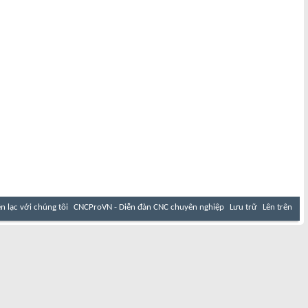
ên lạc với chúng tôi
CNCProVN - Diễn đàn CNC chuyên nghiệp
Lưu trữ
Lên trên