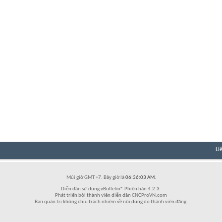
Li
Múi giờ GMT +7. Bây giờ là
06:36:03 AM
.
Diễn đàn sử dụng vBulletin® Phiên bản 4.2.3.
Phát triển bởi thành viên diễn đàn CNCProVN.com
Ban quản trị không chịu trách nhiệm về nội dung do thành viên đăng.