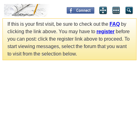
If this is your first visit, be sure to check out the
FAQ
by
clicking the link above. You may have to
register
before
you can post: click the register link above to proceed. To
start viewing messages, select the forum that you want
to visit from the selection below.