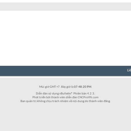
Li
Múi giờ GMT +7. Bây giờ là
07:48:20 PM
.
Diễn đàn sử dụng vBulletin® Phiên bản 4.2.3.
Phát triển bởi thành viên diễn đàn CNCProVN.com
Ban quản trị không chịu trách nhiệm về nội dung do thành viên đăng.