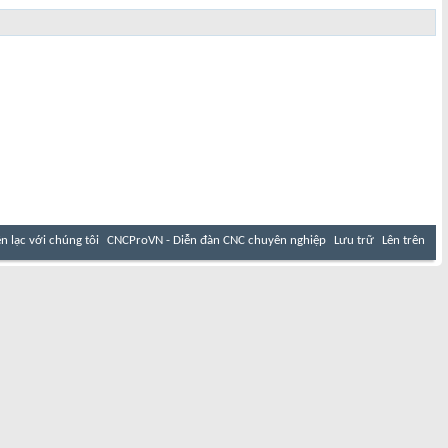
ên lạc với chúng tôi
CNCProVN - Diễn đàn CNC chuyên nghiệp
Lưu trữ
Lên trên