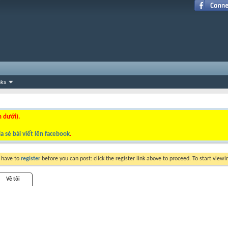
nks
n dưới).
a sẻ bài viết lên facebook
.
y have to
register
before you can post: click the register link above to proceed. To start view
Về tôi