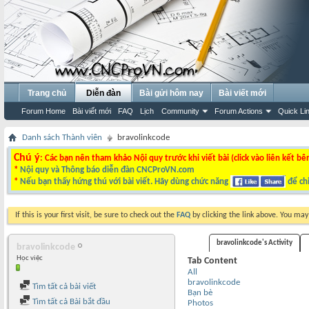
Trang chủ
Diễn đàn
Bài gửi hôm nay
Bài viết mới
Forum Home
Bài viết mới
FAQ
Lịch
Community
Forum Actions
Quick Li
Danh sách Thành viên
bravolinkcode
Chú ý
: Các bạn nên tham khảo Nội quy trước khi viết bài (click vào liên kết bê
*
Nội quy và Thông báo diễn đàn CNCProVN.com
*
Nếu bạn thấy hứng thú với bài viết. Hãy dùng chức năng
để chi
If this is your first visit, be sure to check out the
FAQ
by clicking the link above. You ma
bravolinkcode's Activity
bravolinkcode
Học việc
Tab Content
All
bravolinkcode
Tìm tất cả bài viết
Bạn bè
Tìm tất cả Bài bắt đầu
Photos