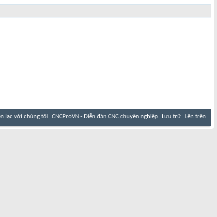
ên lạc với chúng tôi
CNCProVN - Diễn đàn CNC chuyên nghiệp
Lưu trữ
Lên trên