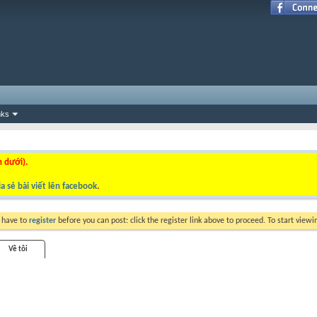
nks
n dưới).
a sẻ bài viết lên facebook
.
y have to
register
before you can post: click the register link above to proceed. To start view
Về tôi