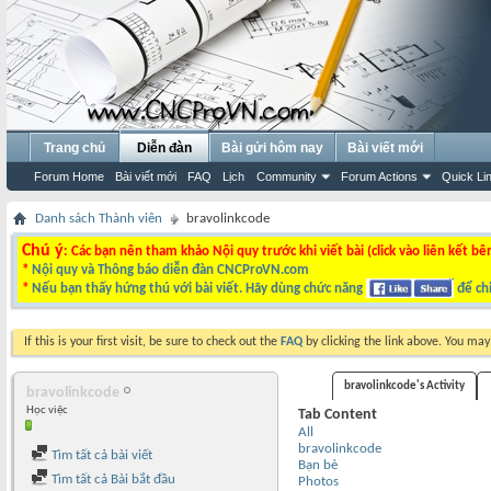
Trang chủ
Diễn đàn
Bài gửi hôm nay
Bài viết mới
Forum Home
Bài viết mới
FAQ
Lịch
Community
Forum Actions
Quick Li
Danh sách Thành viên
bravolinkcode
Chú ý
: Các bạn nên tham khảo Nội quy trước khi viết bài (click vào liên kết bê
*
Nội quy và Thông báo diễn đàn CNCProVN.com
*
Nếu bạn thấy hứng thú với bài viết. Hãy dùng chức năng
để chi
If this is your first visit, be sure to check out the
FAQ
by clicking the link above. You ma
bravolinkcode's Activity
bravolinkcode
Học việc
Tab Content
All
bravolinkcode
Tìm tất cả bài viết
Bạn bè
Tìm tất cả Bài bắt đầu
Photos