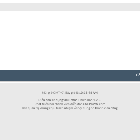
Li
Múi giờ GMT +7. Bây giờ là
10:18:46 AM
.
Diễn đàn sử dụng vBulletin® Phiên bản 4.2.3.
Phát triển bởi thành viên diễn đàn CNCProVN.com
Ban quản trị không chịu trách nhiệm về nội dung do thành viên đăng.