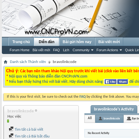
Trang chủ
Diễn đàn
Bài gửi hôm nay
Bài viết mới
Forum Home
Bài viết mới
FAQ
Lịch
Community
Forum Actions
Quick Li
Danh sách Thành viên
bravolinkcode
Chú ý
: Các bạn nên tham khảo Nội quy trước khi viết bài (click vào liên kết bê
*
Nội quy và Thông báo diễn đàn CNCProVN.com
*
Nếu bạn thấy hứng thú với bài viết. Hãy dùng chức năng
để chi
If this is your first visit, be sure to check out the
FAQ
by clicking the link above. You ma
bravolinkcode's Activity
bravolinkcode
Học việc
All
bravolinkcode
Bạn b
Tìm tất cả bài viết
No Recent Activity
Tìm tất cả Bài bắt đầu