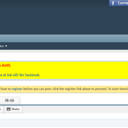
nks
n dưới).
a sẻ bài viết lên facebook
.
y have to
register
before you can post: click the register link above to proceed. To start view
Về tôi
è
Photos