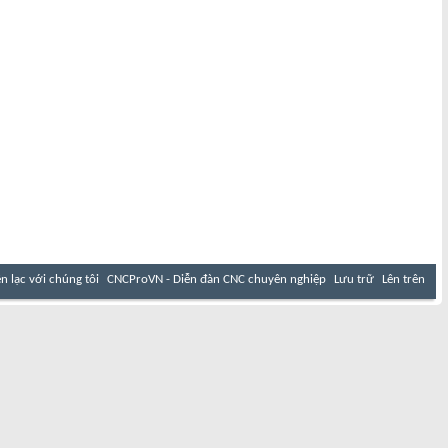
ên lạc với chúng tôi
CNCProVN - Diễn đàn CNC chuyên nghiệp
Lưu trữ
Lên trên