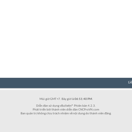
Li
Múi giờ GMT +7. Bây giờ là
06:51:40 PM
.
Diễn đàn sử dụng vBulletin® Phiên bản 4.2.3.
Phát triển bởi thành viên diễn đàn CNCProVN.com
Ban quản trị không chịu trách nhiệm về nội dung do thành viên đăng.