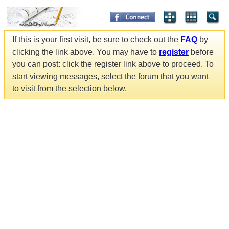
If this is your first visit, be sure to check out the
FAQ
by
clicking the link above. You may have to
register
before
you can post: click the register link above to proceed. To
start viewing messages, select the forum that you want
to visit from the selection below.