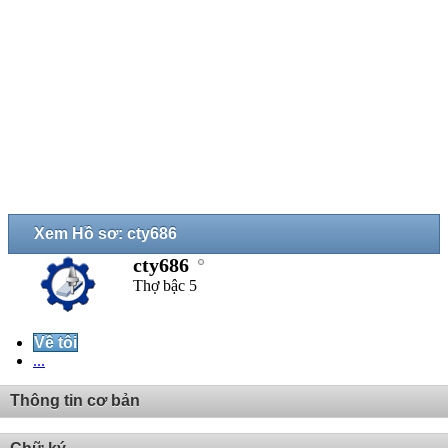
Xem Hồ sơ: cty686
cty686
Thợ bậc 5
Về tôi
...
Thông tin cơ bản