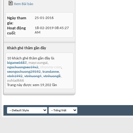
Xem Bài báo
Ngày tham
25-01-2016
gia
Hoạt động
18-02-2019
08:45:27
AM
cuối
Khách ghé thăm gần đây
10 khách ghé thăm gần đây là:
bigame5687
,
maycuungai
,
ngochuongseo19x2
,
nhonmy-com
,
seongochuong29592
,
trandanne
,
vtnh1992
,
vtnhuong4
,
vtnhuong8
,
yuhiad666
Trang này được xem 19,202 lần