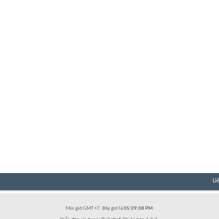
Li
Múi giờ GMT +7. Bây giờ là
05:09:08 PM
.