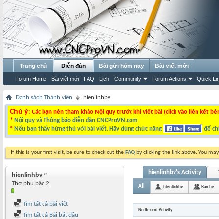
Trang chủ
Diễn đàn
Bài gửi hôm nay
Bài viết mới
Forum Home
Bài viết mới
FAQ
Lịch
Community
Forum Actions
Quick Li
Danh sách Thành viên
hienlinhbv
Chú ý
: Các bạn nên tham khảo Nội quy trước khi viết bài (click vào liên kết bê
*
Nội quy và Thông báo diễn đàn CNCProVN.com
*
Nếu bạn thấy hứng thú với bài viết. Hãy dùng chức năng
để chi
If this is your first visit, be sure to check out the
FAQ
by clicking the link above. You ma
hienlinhbv's Activity
hienlinhbv
Thợ phụ bậc 2
All
hienlinhbv
Bạn bè
Tìm tất cả bài viết
No Recent Activity
Tìm tất cả Bài bắt đầu