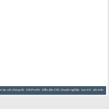
ên lạc với chúng tôi
CNCProVN - Diễn đàn CNC chuyên nghiệp
Lưu trữ
Lên trên