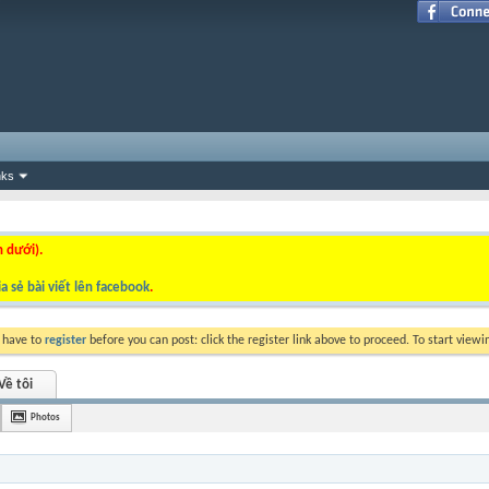
nks
n dưới).
a sẻ bài viết lên facebook
.
y have to
register
before you can post: click the register link above to proceed. To start view
Về tôi
Photos