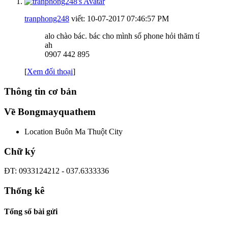
tranphong248
viết:
10-07-2017
07:46:57 PM
alo chào bác. bác cho mình số phone hỏi thăm tí
ah
0907 442 895
[
Xem đối thoại
]
Thông tin cơ bản
Về Bongmayquathem
Location
Buôn Ma Thuột City
Chữ ký
ĐT: 0933124212 - 037.6333336
Thống kê
Tổng số bài gửi