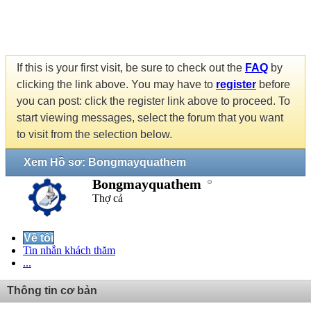
If this is your first visit, be sure to check out the
FAQ
by
clicking the link above. You may have to
register
before
you can post: click the register link above to proceed. To
start viewing messages, select the forum that you want
to visit from the selection below.
Xem Hồ sơ: Bongmayquathem
Bongmayquathem
Thợ cả
Về tôi
Tin nhắn khách thăm
...
Thông tin cơ bản