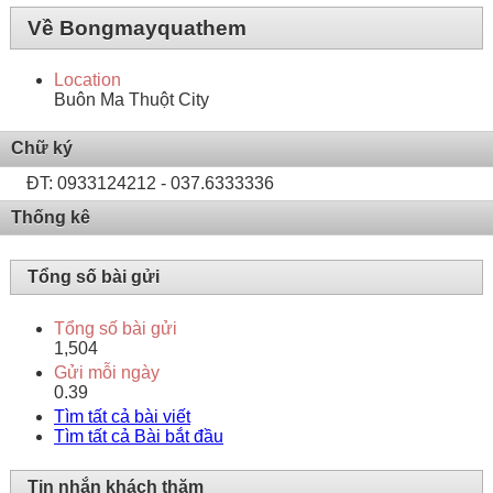
Về Bongmayquathem
Location
Buôn Ma Thuột City
Chữ ký
ĐT: 0933124212 - 037.6333336
Thống kê
Tổng số bài gửi
Tổng số bài gửi
1,504
Gửi mỗi ngày
0.39
Tìm tất cả bài viết
Tìm tất cả Bài bắt đầu
Tin nhắn khách thăm