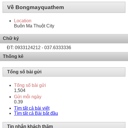
Về Bongmayquathem
Location
Buôn Ma Thuột City
Chữ ký
ĐT: 0933124212 - 037.6333336
Thống kê
Tổng số bài gửi
Tổng số bài gửi
1,504
Gửi mỗi ngày
0.39
Tìm tất cả bài viết
Tìm tất cả Bài bắt đầu
Tin nhắn khách thăm