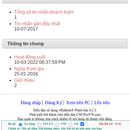
Tổng số tin nhắn khách thăm
1
Tin nhắn gần đây nhất
10-07-2017
Thông tin chung
Hoạt động cuối
10-03-2022
08:37:59 PM
Ngày tham gia
25-01-2016
Giới thiệu
2
Đăng nhập
Đăng Ký
Xem trên PC
Lên trên
Diễn đàn sử dụng vBulletin® Phiên bản 4.2.3.
Phát triển bởi thành viên diễn đàn CNCProVN.com
Ban quản trị không chịu trách nhiệm về nội dung do thành viên đăng.
Bộ gõ:
Tự động
TELEX
VNI
Tắt
[Ẩn Bộ Gõ - F12]
Chính tả | Nếu gõ tiếng Việt không được, hãy bật bộ gõ trên máy của bạn.