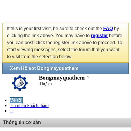
If this is your first visit, be sure to check out the
FAQ
by
clicking the link above. You may have to
register
before
you can post: click the register link above to proceed. To
start viewing messages, select the forum that you want
to visit from the selection below.
Xem Hồ sơ: Bongmayquathem
Bongmayquathem
Thợ cả
Về tôi
Tin nhắn khách thăm
...
Thông tin cơ bản