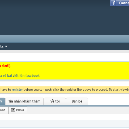
nks
n dưới).
a sẻ bài viết lên facebook
.
y have to
register
before you can post: click the register link above to proceed. To start view
ty
Tin nhắn khách thăm
Về tôi
Bạn bè
ạn bè
Photos