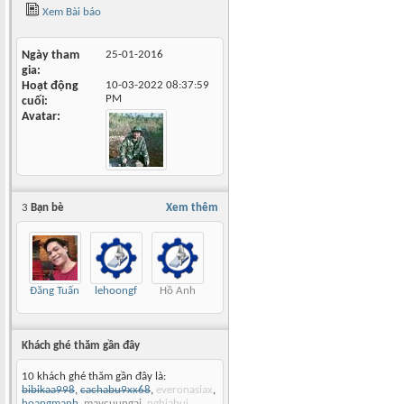
Xem Bài báo
Ngày tham
25-01-2016
gia
Hoạt động
10-03-2022
08:37:59
PM
cuối
Avatar
3
Bạn bè
Xem thêm
Đăng Tuấn
lehoongf
Hồ Anh
Khách ghé thăm gần đây
10 khách ghé thăm gần đây là:
bibikaa998
,
cachabu9xx68
,
everonasiax
,
hoangmanh
,
maycuungai
,
nghiabui
,