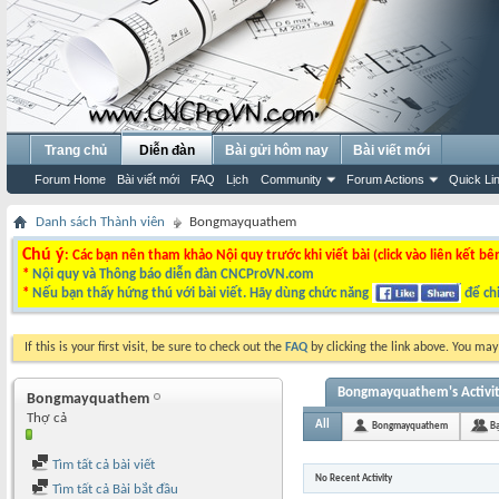
Trang chủ
Diễn đàn
Bài gửi hôm nay
Bài viết mới
Forum Home
Bài viết mới
FAQ
Lịch
Community
Forum Actions
Quick Li
Danh sách Thành viên
Bongmayquathem
Chú ý
: Các bạn nên tham khảo Nội quy trước khi viết bài (click vào liên kết bê
*
Nội quy và Thông báo diễn đàn CNCProVN.com
*
Nếu bạn thấy hứng thú với bài viết. Hãy dùng chức năng
để chi
If this is your first visit, be sure to check out the
FAQ
by clicking the link above. You ma
Bongmayquathem's Activi
Bongmayquathem
Thợ cả
All
Bongmayquathem
B
Tìm tất cả bài viết
No Recent Activity
Tìm tất cả Bài bắt đầu