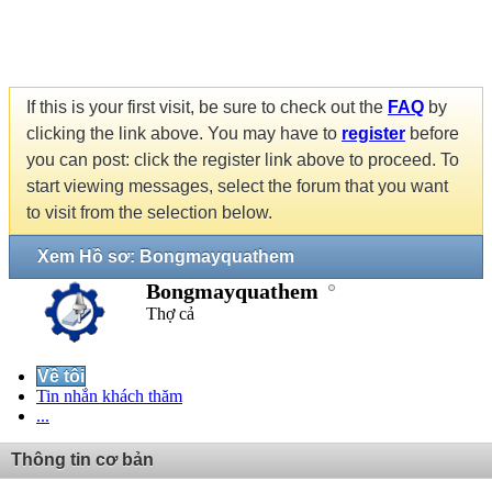
If this is your first visit, be sure to check out the
FAQ
by
clicking the link above. You may have to
register
before
you can post: click the register link above to proceed. To
start viewing messages, select the forum that you want
to visit from the selection below.
Xem Hồ sơ: Bongmayquathem
Bongmayquathem
Thợ cả
Về tôi
Tin nhắn khách thăm
...
Thông tin cơ bản