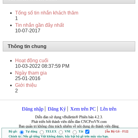
Tổng số tin nhắn khách thăm
1
Tin nhắn gần đây nhất
10-07-2017
Thông tin chung
Hoạt động cuối
10-03-2022
08:37:59 PM
Ngày tham gia
25-01-2016
Giới thiệu
2
Đăng nhập
Đăng Ký
Xem trên PC
Lên trên
Diễn đàn sử dụng vBulletin® Phiên bản 4.2.3.
Phát triển bởi thành viên diễn đàn CNCProVN.com
Ban quản trị không chịu trách nhiệm về nội dung do thành viên đăng.
Bộ gõ:
Tự động
TELEX
VNI
Tắt
[Ẩn Bộ Gõ - F12]
Chính tả | Nếu gõ tiếng Việt không được, hãy bật bộ gõ trên máy của bạn.