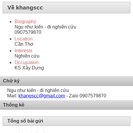
Về khangscc
Biography
Ngu như kiến - đi nghiên cứu
0907579870
Location
Cần Thơ
Interests
Nghiên cứu
Occupation
KS Xây Dựng
Chữ ký
Ngu như kiến - đi nghiên cứu
Mail:
khangscc@gmail.com
- Zalo 0907579870
Thống kê
Tổng số bài gửi