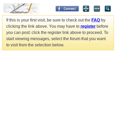
If this is your first visit, be sure to check out the
FAQ
by
clicking the link above. You may have to
register
before
you can post: click the register link above to proceed. To
start viewing messages, select the forum that you want
to visit from the selection below.