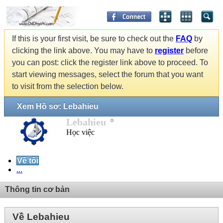
If this is your first visit, be sure to check out the
FAQ
by
clicking the link above. You may have to
register
before
you can post: click the register link above to proceed. To
start viewing messages, select the forum that you want
to visit from the selection below.
Xem Hồ sơ: Lebahieu
Lebahieu
Học việc
Về tôi
...
Thông tin cơ bản
Về Lebahieu