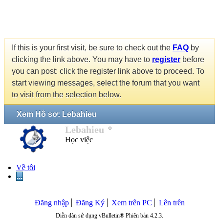
If this is your first visit, be sure to check out the
FAQ
by
clicking the link above. You may have to
register
before
you can post: click the register link above to proceed. To
start viewing messages, select the forum that you want
to visit from the selection below.
Xem Hồ sơ: Lebahieu
Lebahieu
Học việc
Về tôi
...
Đăng nhập
Đăng Ký
Xem trên PC
Lên trên
Diễn đàn sử dụng vBulletin® Phiên bản 4.2.3.