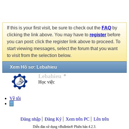
If this is your first visit, be sure to check out the
FAQ
by
clicking the link above. You may have to
register
before
you can post: click the register link above to proceed. To
start viewing messages, select the forum that you want
to visit from the selection below.
Xem Hồ sơ: Lebahieu
Lebahieu
Học việc
Về tôi
...
Đăng nhập
Đăng Ký
Xem trên PC
Lên trên
Diễn đàn sử dụng vBulletin® Phiên bản 4.2.3.