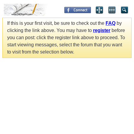
If this is your first visit, be sure to check out the
FAQ
by
clicking the link above. You may have to
register
before
you can post: click the register link above to proceed. To
start viewing messages, select the forum that you want
to visit from the selection below.