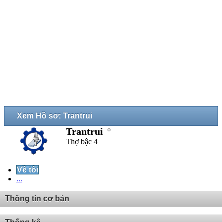
Xem Hồ sơ: Trantrui
Trantrui
Thợ bậc 4
Về tôi
...
Thông tin cơ bản