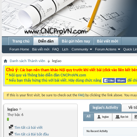
Trang chủ
Diễn đàn
Bài gửi hôm nay
Bài viết mới
Forum Home
Bài viết mới
FAQ
Lịch
Community
Forum Actions
Quick Li
Danh sách Thành viên
legiao
Chú ý
: Các bạn nên tham khảo Nội quy trước khi viết bài (click vào liên kết bê
*
Nội quy và Thông báo diễn đàn CNCProVN.com
*
Nếu bạn thấy hứng thú với bài viết. Hãy dùng chức năng
để chi
If this is your first visit, be sure to check out the
FAQ
by clicking the link above. You ma
legiao's Activity
Về tô
legiao
Thợ bậc 6
All
legiao
Bạn bè
Tìm tất cả bài viết
No Recent Activity
Tìm tất cả Bài bắt đầu