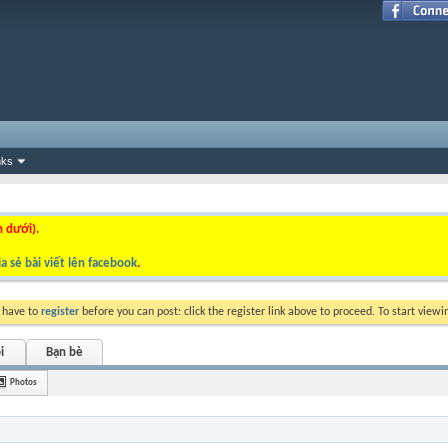
nks
n dưới).
a sẻ bài viết lên facebook
.
y have to
register
before you can post: click the register link above to proceed. To start view
i
Bạn bè
Photos