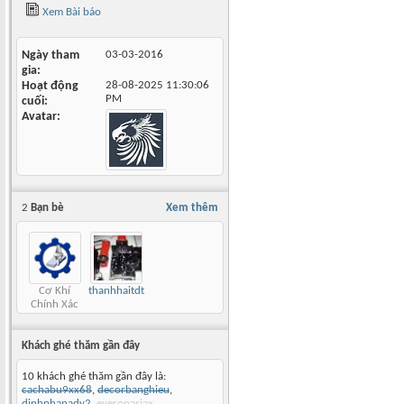
Xem Bài báo
Ngày tham
03-03-2016
gia
Hoạt động
28-08-2025
11:30:06
PM
cuối
Avatar
2
Bạn bè
Xem thêm
Cơ Khí
thanhhaitdt
Chính Xác
Khách ghé thăm gần đây
10 khách ghé thăm gần đây là:
cachabu9xx68
,
decorbanghieu
,
dinhphanadv2
,
everonasiax
,