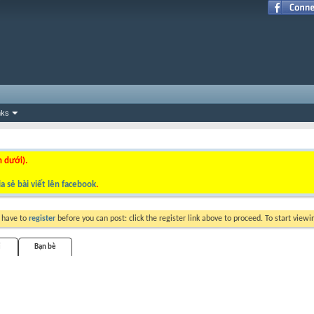
nks
n dưới).
a sẻ bài viết lên facebook
.
y have to
register
before you can post: click the register link above to proceed. To start view
i
Bạn bè