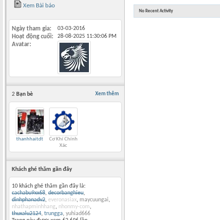
Xem Bài báo
No Recent Activity
Ngày tham gia
03-03-2016
Hoạt động cuối
28-08-2025
11:30:06 PM
Avatar
2
Bạn bè
Xem thêm
thanhhaitdt
Cơ Khí Chính
Xác
Khách ghé thăm gần đây
10 khách ghé thăm gần đây là:
cachabu9xx68
,
decorbanghieu
,
dinhphanadv2
,
everonasiax
,
maycuungai
,
nhathapminhhang
,
nhonmy-com
,
thuxalu2124
,
trungga
,
yuhiad666