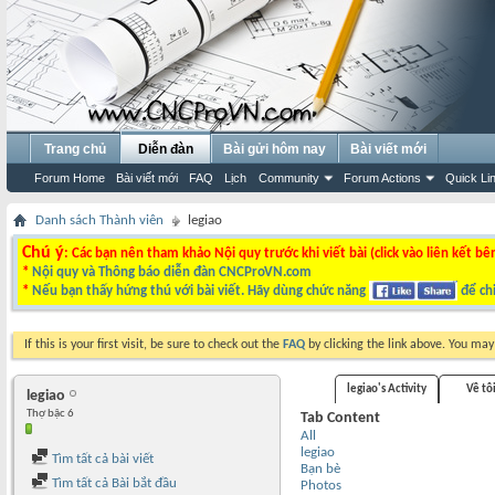
Trang chủ
Diễn đàn
Bài gửi hôm nay
Bài viết mới
Forum Home
Bài viết mới
FAQ
Lịch
Community
Forum Actions
Quick Li
Danh sách Thành viên
legiao
Chú ý
: Các bạn nên tham khảo Nội quy trước khi viết bài (click vào liên kết bê
*
Nội quy và Thông báo diễn đàn CNCProVN.com
*
Nếu bạn thấy hứng thú với bài viết. Hãy dùng chức năng
để chi
If this is your first visit, be sure to check out the
FAQ
by clicking the link above. You ma
legiao's Activity
Về tô
legiao
Thợ bậc 6
Tab Content
All
legiao
Tìm tất cả bài viết
Bạn bè
Tìm tất cả Bài bắt đầu
Photos