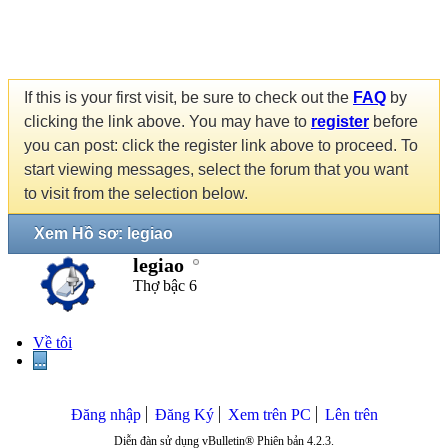
If this is your first visit, be sure to check out the
FAQ
by
clicking the link above. You may have to
register
before
you can post: click the register link above to proceed. To
start viewing messages, select the forum that you want
to visit from the selection below.
Xem Hồ sơ: legiao
legiao
Thợ bậc 6
Về tôi
...
Đăng nhập
Đăng Ký
Xem trên PC
Lên trên
Diễn đàn sử dụng vBulletin® Phiên bản 4.2.3.